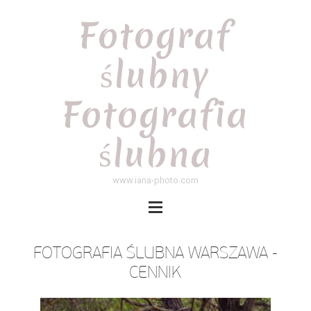
Fotograf
ślubny
Fotografia
ślubna
www.iana-photo.com
FOTOGRAFIA ŚLUBNA WARSZAWA -
CENNIK