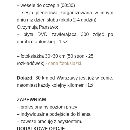
– wesele do oczepin (00:30)
– sesja plenerowa zorganizowana w innym
dniu niż dzień ślubu (około 2-4 godzin)
Otrzymują Państwo:
– płyta DVD zawierająca 300 zdjęć po
obróbce autorskiej - 1 szt.
– fotoksiążka 30×30 cm (50 stron - 25
rozkładówek) -
cena fotoksiążki
.
Dojazd:
30
km od Warszawy jest już w cenie, 
natomiast każdy kolejny kilometr +1zł
ZAPEWNIAM
:
– profesjonalny poziom pracy
– indywidualne podejście do klienta
– zawsze pracuję z asystentem.
DODATKOWE OPCJE: