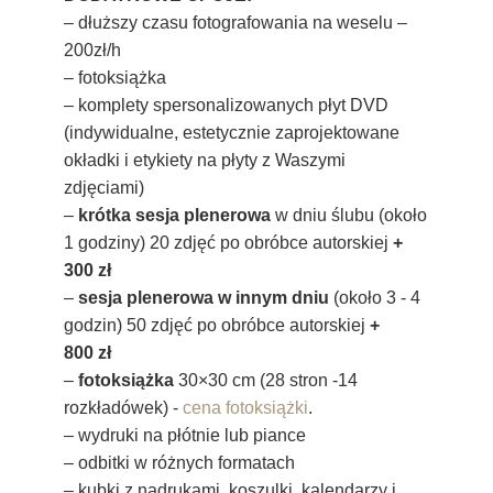
– dłuższy czasu fotografowania na weselu –
200zł/h
– fotoksiążka
– komplety spersonalizowanych płyt DVD
(indywidualne, estetycznie zaprojektowane
okładki i etykiety na płyty z Waszymi
zdjęciami)
–
krótka sesja plenerowa
w dniu ślubu (około
1 godziny) 20 zdjęć po obróbce autorskiej
+
300 zł
–
sesja plenerowa w innym dniu
(około 3 - 4
godzin) 50 zdjęć po obróbce autorskiej
+
800 zł
–
fotoksiążka
30×30 cm (28 stron -14
rozkładówek) -
cena fotoksiążki
.
– wydruki na płótnie lub piance
– odbitki w różnych formatach
– kubki z nadrukami, koszulki, kalendarzy i