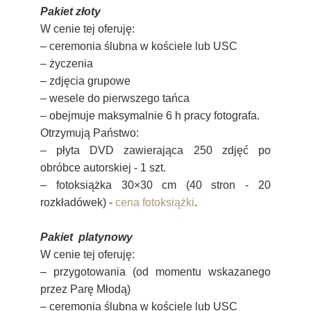
Pakiet
złoty
W cenie tej oferuję:
– ceremonia ślubna w kościele lub USC
–
życzenia
–
zdjęcia grupowe
–
wesele do pierwszego tańca
–
obejmuje maksymalnie 6 h
pracy fotografa.
Otrzymują Państwo:
– płyta DVD zawierająca 250 zdjęć po
obróbce autorskiej - 1 szt.
– fotoksiążka 30×30 cm (40 stron - 20
rozkładówek) -
cena fotoksiążki
.
Pakiet
platynowy
W cenie tej oferuję:
– przygotowania (od momentu wskazanego
przez Parę Młodą)
– ceremonia ślubna w kościele lub USC