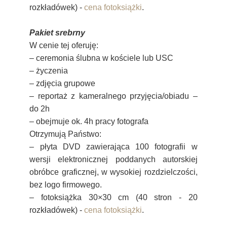
rozkładówek) -
cena fotoksiążki
.
Pakiet
srebrny
W cenie tej oferuję:
– ceremonia ślubna w kościele lub USC
–
życzenia
–
zdjęcia grupowe
–
reportaż z kameralnego przyjęcia/obiadu –
do
2h
–
obejmuje ok.
4h
pracy fotografa
Otrzymują Państwo:
– płyta DVD zawierająca 10
0 fotografii w
wersji elektronicznej poddanych autorskiej
obróbce graficznej, w wysokiej rozdzielczości,
bez logo firmowego.
– fotoksiążka 30×30 cm (40 stron - 20
rozkładówek) -
cena fotoksiążki
.