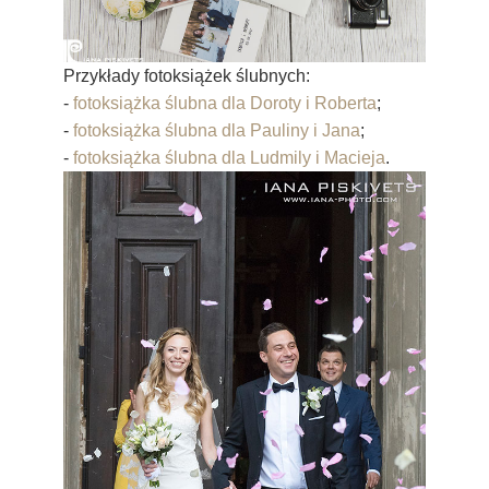
Przykłady fotoksiążek ślubnych:
-
fotoksiążka ślubna dla Doroty i Roberta
;
-
fotoksiążka ślubna dla Pauliny i Jana
;
-
fotoksiążka ślubna dla Ludmily i Macieja
.