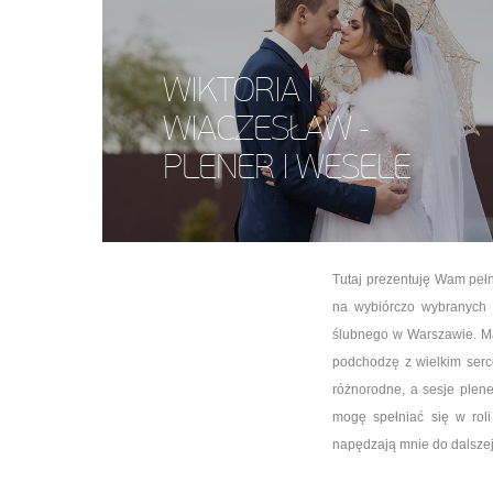
WIKTORIA I
WIACZESŁAW -
PLENER I WESELE
Tutaj prezentuję Wam pełne
na wybiórczo wybranych z
ślubnego w Warszawie. Ma
podchodzę z wielkim serc
różnorodne, a sesje plen
mogę spełniać się w rol
napędzają mnie do dalszej p