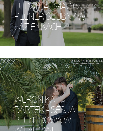
LUDMILA I MACIEJ -
PLENER ŚLUBNY W
ŁAZIENKACH
WERONIKA I
BARTEK - SESJA
PLENEROWA W
WILANOWIE