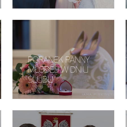
PORANEK PANNY
MŁODEJ W DNIU
ŚLUBU