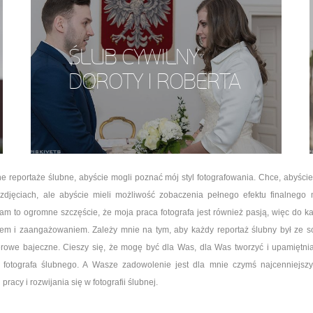
ŚLUB CYWILNY
DOROTY I ROBERTA
 reportaże ślubne, abyście mogli poznać mój styl fotografowania. Chce, abyście 
djęciach, ale abyście mieli możliwość zobaczenia pełnego efektu finalnego m
m to ogromne szczęście, że moja praca fotografa jest również pasją, więc do k
em i zaangażowaniem. Zależy mnie na tym, aby każdy reportaż ślubny był ze so
erowe bajeczne. Cieszy się, że mogę być dla Was, dla Was tworzyć i upamiętnia
i fotografa ślubnego. A Wasze zadowolenie jest dla mnie czymś najcenniejs
racy i rozwijania się w fotografii ślubnej.