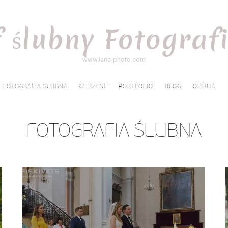
 ślubny Fotograf
www.iana-photo.com
FOTOGRAFIA SLUBNA
CHRZEST
PORTFOLIO
BLOG
OFERTA
FOTOGRAFIA ŚLUBNA