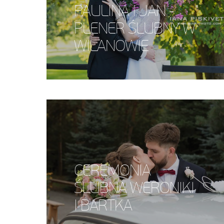
PAULINA I JAN -
PLENER ŚLUBNY W
WILANOWIE
CEREMONIA
ŚLUBNA WERONIKI
I BARTKA