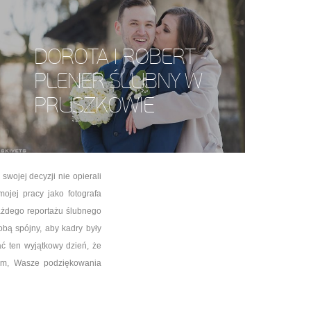
DOROTA I ROBERT -
PLENER ŚLUBNY W
PRUSZKOWIE
swojej decyzji nie opierali
ojej pracy jako fotografa
ażdego reportażu ślubnego
bą spójny, aby kadry były
ć ten wyjątkowy dzień, że
zym, Wasze podziękowania