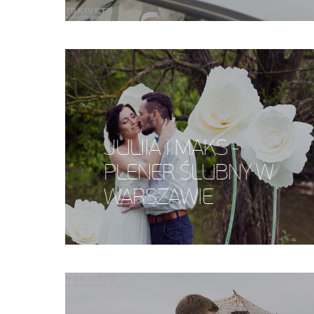
JULIIA I MAKS -
PLENER ŚLUBNY W
WARSZAWIE