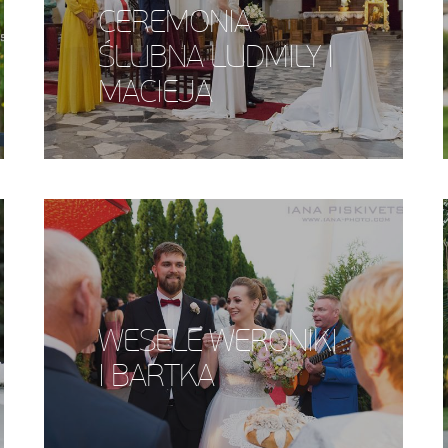
CEREMONIA
ŚLUBNA LUDMILY I
MACIEJA
WESELE WERONIKI
I BARTKA