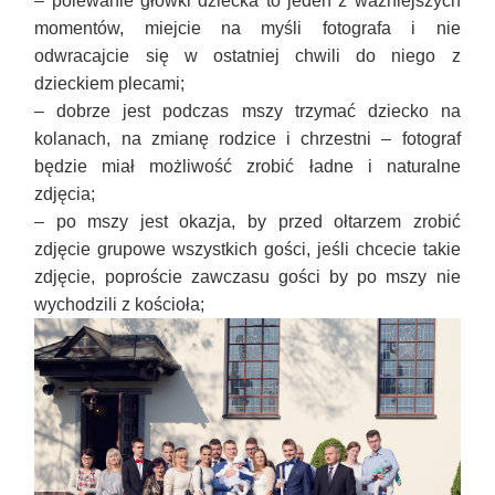
–
polewanie główki dziecka to jeden z ważniejszych
momentów, miejcie na myśli fotografa i nie
odwracajcie się w ostatniej chwili do niego z
dzieckiem plecami
;
–
dobrze jest podczas mszy trzymać dziecko na
kolanach, na zmianę rodzice i chrzestni – fotograf
będzie miał możliwość zrobić ładne i naturalne
zdjęcia
;
–
po mszy jest okazja, by przed ołtarzem zrobić
zdjęcie grupowe wszystkich gości, jeśli chcecie takie
zdjęcie, poproście zawczasu gości by po mszy nie
wychodzili z kościoła
;