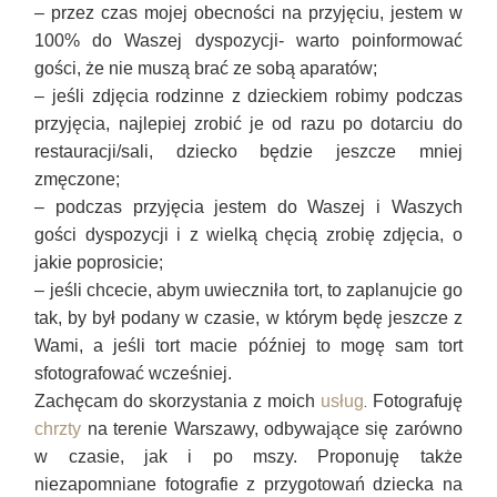
–
przez czas mojej obecności na przyjęciu, jestem w
100% do Waszej dyspozycji- warto poinformować
gości, że nie muszą brać ze sobą aparatów
;
–
jeśli zdjęcia rodzinne z dzieckiem robimy podczas
przyjęcia, najlepiej zrobić je od razu po dotarciu do
restauracji/sali, dziecko będzie jeszcze mniej
zmęczone
;
–
podczas przyjęcia jestem do Waszej i Waszych
gości dyspozycji i z wielką chęcią zrobię zdjęcia, o
jakie poprosicie
;
–
jeśli chcecie, abym uwieczniła tort, to zaplanujcie go
tak, by był podany w czasie, w którym będę jeszcze z
Wami, a jeśli tort macie później to mogę sam tort
sfotografować wcześniej.
.
Zachęcam do skorzystania z moich
usług
Fotografuję
chrzty
na terenie Warszawy, odbywające się zarówno
w czasie, jak i po mszy. Proponuję także
niezapomniane fotografie z przygotowań dziecka na