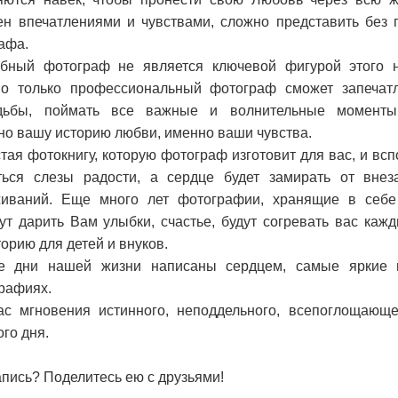
ен впечатлениями и чувствами, сложно представить без 
афа.
ебный фотограф не является ключевой фигурой этого 
Но только профессиональный фотограф сможет запечат
дьбы, поймать все важные и волнительные моменты
о вашу историю любви, именно ваши чувства.
тая фотокнигу, которую фотограф изготовит для вас, и всп
ться слезы радости, а сердце будет замирать от вне
иваний. Еще много лет фотографии, хранящие в себе
ут дарить Вам улыбки, счастье, будут согревать вас кажд
орию для детей и внуков.
е дни нашей жизни написаны сердцем, самые яркие м
рафиях.
с мгновения истинного, неподдельного, всепоглощающе
го дня.
апись? Поделитесь ею с друзьями!