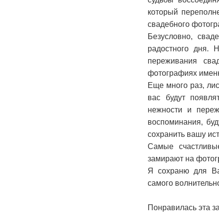
который переполн
свадебного фотогр
Безусловно, свад
радостного дня. 
переживания сва
фотографиях именн
Еще много раз, лис
вас будут появля
нежности и переж
воспоминания, буд
сохранить вашу ист
Самые счастливы
замирают на фотог
Я сохраню для Ва
самого волнительно
Понравилась эта з