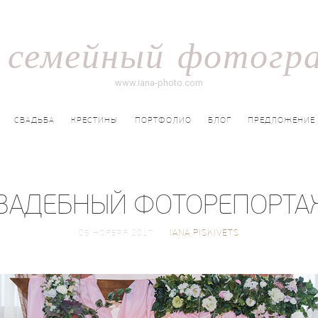
 семейный фотогр
www.iana-photo.com
СВАДЬБА
КРЕСТИНЫ
ПОРТФОЛИО
БЛОГ
ПРЕДЛОЖЕНИЕ
ВАДЕБНЫЙ ФОТОРЕПОРТА
IANA PISKIVETS
05 НОЯБРЯ 2017