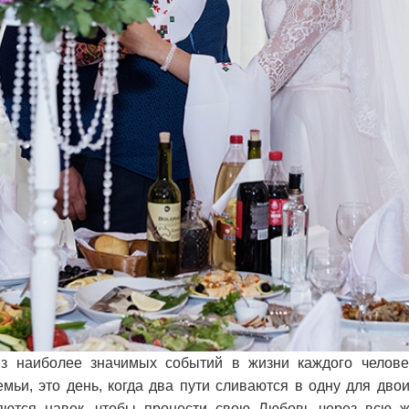
з наиболее значимых событий в жизни каждого челове
мьи, это день, когда два пути сливаются в одну для двоих
яются навек, чтобы пронести свою Любовь через всю жи