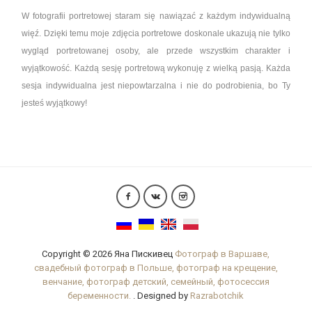
W fotografii portretowej staram się nawiązać z każdym indywidualną
więź. Dzięki temu moje zdjęcia portretowe doskonale ukazują nie tylko
wygląd portretowanej osoby, ale przede wszystkim charakter i
wyjątkowość. Każdą sesję portretową wykonuję z wielką pasją. Każda
sesja indywidualna jest niepowtarzalna i nie do podrobienia, bo Ty
jesteś wyjątkowy!
Copyright © 2026 Яна Пискивец
Фотограф в Варшаве,
свадебный фотограф в Польше, фотограф на крещение,
венчание, фотограф детский, семейный, фотосессия
беременности.
. Designed by
Razrabotchik