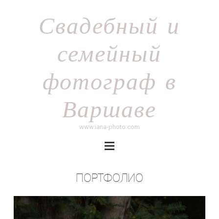
Свадебный и
семейный
фотограф в
Варшаве
www.iana-photo.com
ПОРТФОЛИО