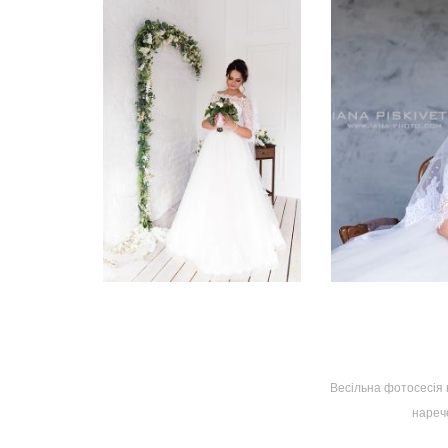
Весільна фотосесія 
нарече