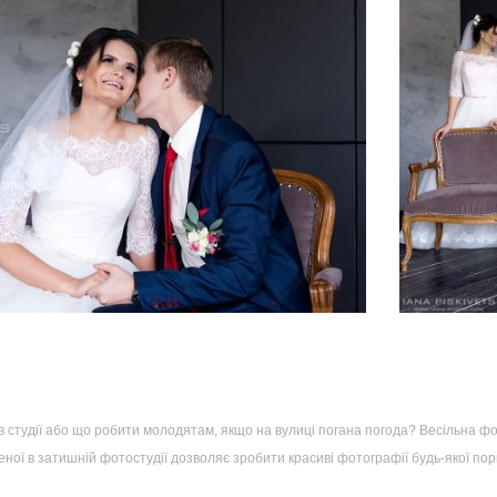
в студії або що робити молодятам, якщо на вулиці погана погода? Весільна фо
ної в затишній фотостудії дозволяє зробити красиві фотографії будь-якої пор